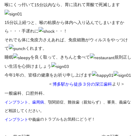
喉にくっ付いて
なら、胃に流れて胃酸で死滅します
15分以内
15分以上経つと、喉の粘膜から体内へ入り込んでしまいますか
ら・・・手遅れに
・・！
それでも体に免疫力さえあれば、免疫細胞がウィルスをやっつけ
て
くれます。
睡眠
を良く取って、きちんと食べて
規則正し
い生活を心掛けましょう
今年1年の、皆様の健康をお祈り申し上げます
＜
より＞
博多駅から徒歩３分の深江歯科
、
一般歯科、口腔外科
な
、顎関節症、難抜歯（親知らず）、審美、義歯
インプラント
、
歯周病
ど相談してください。
や
のトラブルもお気軽にどうぞ！
インプラント
義歯