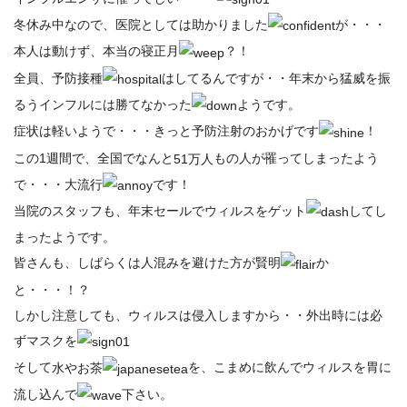
冬休み中なので、医院としては助かりました
が・・・
本人は動けず、本当の寝正月
？！
全員、予防接種
はしてるんですが・・年末から猛威を振
るうインフルには勝てなかった
ようです。
症状は軽いようで・・・きっと予防注射のおかげです
！
この1週間で、全国でなんと
もの人が罹ってしまったよう
51万人
で・・・大流行
です！
当院のスタッフも、年末セールでウィルスをゲット
してし
まったようです。
皆さんも、しばらくは人混みを避けた方が賢明
か
と・・・！？
しかし注意しても、ウィルスは侵入しますから・・外出時には必
ずマスクを
そして
を、こまめに飲んでウィルスを胃に
水やお茶
流し込んで
下さい。