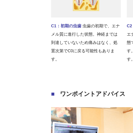
C1：初期の虫歯
虫歯の初期で、エナ
C
メル質に進行した状態。神経までは
エ
到達していないため痛みはなく、処
態
置次第でC0に戻る可能性もありま
す
す。
す
ワンポイントアドバイス