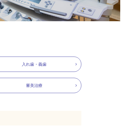
入れ歯・義歯
審美治療