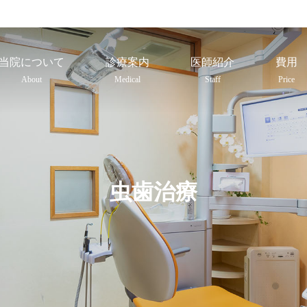
当院について
診療案内
医師紹介
費用
About
Medical
Staff
Price
虫歯治療