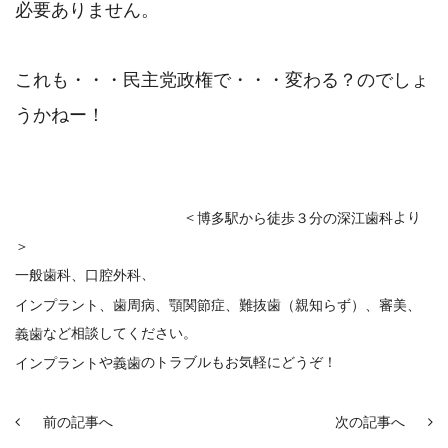
必要ありません。
これも・・・民主党政権で・・・変わる？のでしょ
うかねー！
＜
より
博多駅から徒歩３分の深江歯科
＞
、
一般歯科、口腔外科
インプラント
、
歯周病
、顎関節症、難抜歯（親知らず）、審美、
など相談してください。
義歯
や
のトラブルもお気軽にどうぞ！
インプラント
義歯
前の記事へ
次の記事へ