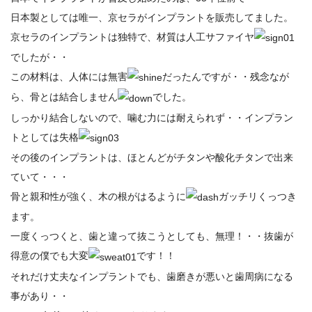
日本製としては唯一、京セラがインプラントを販売してました。
京セラのインプラントは独特で、材質は人工サファイヤ
でしたが・・
この材料は、人体には無害
だったんですが・・残念なが
ら、骨とは結合しません
でした。
しっかり結合しないので、噛む力には耐えられず・・インプラン
トとしては失格
その後のインプラントは、ほとんどがチタンや酸化チタンで出来
ていて・・・
骨と親和性が強く、木の根がはるように
ガッチリくっつき
ます。
一度くっつくと、歯と違って抜こうとしても、無理！・・抜歯が
得意の僕でも大変
です！！
それだけ丈夫なインプラントでも、歯磨きが悪いと歯周病になる
事があり・・