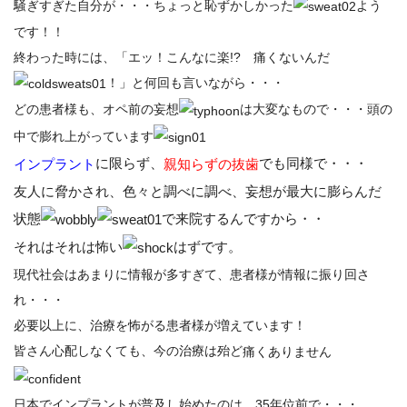
騒ぎすぎた自分が・・・ちょっと恥ずかしかった
よう
です！！
終わった時には、「エッ！こんなに楽!? 痛くないんだ
！」と何回も言いながら・・・
どの患者様も、オペ前の妄想
は大変なもので・・・頭の
中で膨れ上がっています
に限らず、
でも同様で・・・
インプラント
親知らずの抜歯
友人に脅かされ、色々と調べに調べ、妄想が最大に膨らんだ
状態
で来院するんですから・・
それはそれは怖い
はずです。
現代社会はあまりに情報が多すぎて、患者様が情報に振り回さ
れ・・・
必要以上に、治療を怖がる患者様が増えています！
皆さん心配しなくても、今の治療は殆ど
痛くありません
日本でインプラントが普及し始めたのは、35年位前で・・・