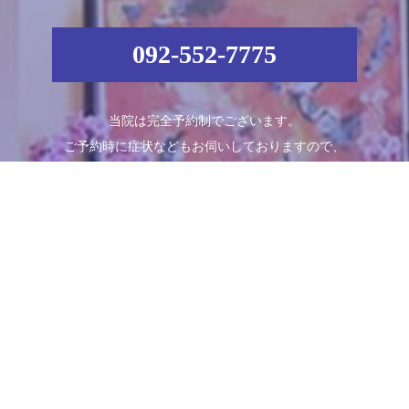
092-552-7775
当院は完全予約制でございます。
ご予約時に症状などもお伺いしておりますので、
お電話でのご予約をおすすめ致します。
Schedule
診療時間
月
火
水
木
金
土
日
09:00～13:00
●
●
●
●
●
●
／
14:00～18:00
●
●
●
●
●
●
／