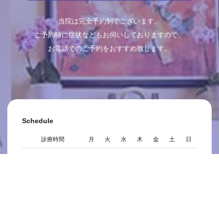
当院は完全予約制でございます。
ご予約時に症状などもお伺いしておりますので、
お電話でのご予約をおすすめ致します。
Schedule
診療時間
月
火
水
木
金
土
日
09:00～13:00
●
●
●
●
●
●
／
14:00～18:00
●
●
●
●
●
●
／
※休診日：日曜日・祝日