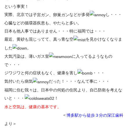
という事実！
実際、北京では
などが多発
し・・・
子宮ガン、卵巣ガン
心臓などの循環器疾患も、やたらと多い。
日本も他人事ではありません・・・特に福岡では・・・
最近、黄砂も混じってて、真っ青な空
を見かけなくなりま
した
。
大気汚染は、薄いガス室
に入ってるようなもの
で・・・
ジワジワと何の症状もなく、健康を害し
・・・
気付いたら病気
だった！・・・なんて事に・・・
福岡に住む我々は、日本中の何処の住民より、自己防衛を考えな
いと・・・
！
水と空気は、健康の基本です。
＜
博多駅から徒歩３分の深江歯科
より＞