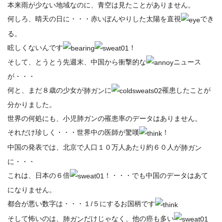
本来雨が少ない地域なのに、青空は見たことがありません。
何しろ、晴天の日に・・・赤いぼんやりした太陽を直視
でき
る。
眩しくないんです
！
そして、とうとう先週末、中国から衝撃的な
ニュース
が・・・
何と、まだ８歳の少女が
に
罹患したことが
肺ガン
分かりました。
世界の何処にも、小児肺ガンの罹患率のデータはありません。
それだけ珍しく・・・世界中の医師が驚嘆
！
中国の発表では、北京で人口１０万人あたり約６０人が
肺ガン
に・・・
これは、日本の６倍
！・・・でも中国のデータはあて
になりません。
都合が悪い数字は・・・１/５にするお国柄です
そして怖いのは、
だけじゃなく、他の癌も多い
肺ガン