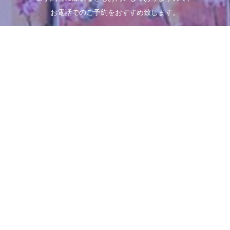
お電話でのご予約をおすすめ致します。
Schedule
診療時間
月
火
水
木
金
土
日
09:00～13:00
●
●
●
●
●
●
／
14:00～18:00
●
●
●
●
●
●
／
※休診日：日曜日・祝日
Clinic