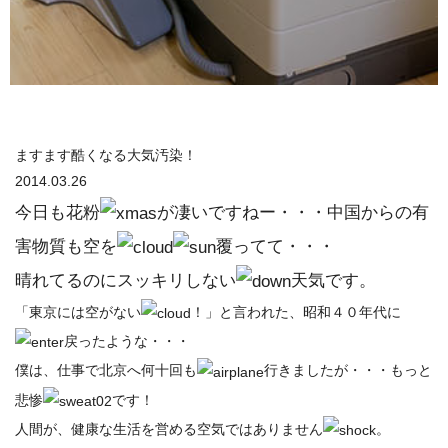
ますます酷くなる大気汚染！
2014.03.26
今日も花粉
が凄いですねー・・・中国からの有
害物質も空を
覆ってて・・・
晴れてるのにスッキリしない
天気です。
「東京には空がない
！」と言われた、昭和４０年代に
戻ったような・・・
僕は、仕事で北京へ何十回も
行きましたが・・・もっと
悲惨
です！
人間が、健康な生活を営める空気ではありません
。