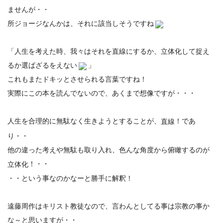
ませんが・・
所ジョージなんかは、それに該当しそうですね
「人生を考えた時、我々はそれを直線にするか、立体化して捉え
るか選ばざるをえない
」
これもまたドキッとさせられる言葉ですね！
実際にこの本を読んでないので、あくまで想像ですが・・・
人生を合理的に無駄なく生きようとすることが、
！であ
直線
り・・
他の違った考えや無駄も取り入れ、色んな角度から俯瞰するのが
！・・
立体化
・・という事なのかなーと勝手に解釈！
遠藤周作はキリスト教徒なので、言わんとしてる事は宗教の事か
な～と思いますが・・