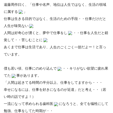
遠藤周作曰く、「仕事や名声、地位は人生ではなく、生活の領域
に属する
」
仕事は生きる目的ではなく、生活のための手段・・仕事だけだと
人生が味気ない
人間は好奇心が湧くと、夢中で仕事をし
・・仕事を人生だと錯
覚して・・苦しむことに
あくまで仕事は生活であり、
だよー！と言っ
人生のごくごく一部
ています。
僕も若い頃、仕事にのめり込んで
・・キリがない欲望に疲れ果
てた
事があります。
「人間は起きてる時間の半分以上、仕事をしてますから・・・
幸せになるには、仕事を好きになるのが近道」だと考え・・（若
い時の話ですよ！）
一流になって求められる歯科医
になろうと、全てを犠牲にして
勉強、仕事をしてた時期が・・