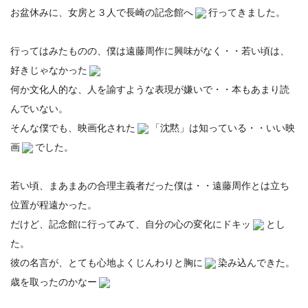
お盆休みに、女房と３人で長崎の記念館へ
行ってきました。
行ってはみたものの、僕は遠藤周作に興味がなく・・若い頃は、
好きじゃなかった
何か文化人的な、人を諭すような表現が嫌いで・・本もあまり読
んでいない。
そんな僕でも、映画化された
「沈黙」は知っている・・いい映
画
でした。
若い頃、まあまあの合理主義者だった僕は・・遠藤周作とは立ち
位置が程遠かった。
だけど、記念館に行ってみて、自分の心の変化にドキッ
とし
た。
彼の名言が、とても心地よくじんわりと胸に
染み込んできた。
歳を取ったのかなー