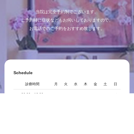
当院は完全予約制でございます。
ご予約時に症状などもお伺いしておりますので、
お電話でのご予約をおすすめ致します。
Schedule
診療時間
月
火
水
木
金
土
日
09:00～13:00
●
●
●
●
●
●
／
14:00～18:00
●
●
●
●
●
●
／
※休診日：日曜日・祝日