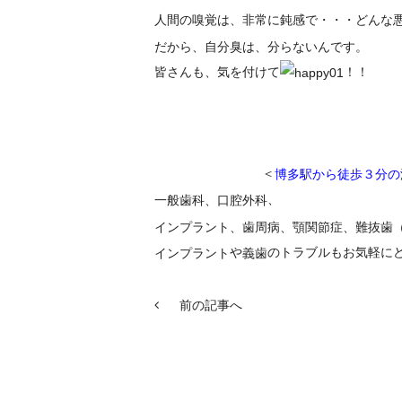
人間の嗅覚は、非常に鈍感で・・・どんな
だから、自分臭は、分らないんです。
皆さんも、気を付けて
！！
＜
博多駅から徒歩３分の
、
一般歯科、口腔外科
インプラント
、
歯周病
、顎関節症、難抜歯
や
のトラブルもお気軽に
インプラント
義歯
前の記事へ