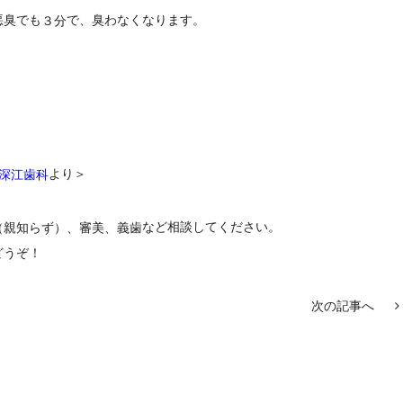
悪臭でも
で、臭わなくなります。
３分
より＞
深江歯科
など相談してください。
（親知らず）、審美、義歯
どうぞ！
次の記事へ