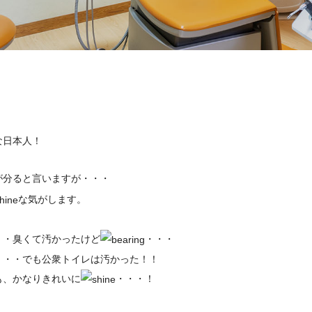
な日本人！
が分ると言いますが・・・
な気がします。
・・臭くて汚かったけど
・・・
・・・でも公衆トイレは汚かった！！
も、かなりきれいに
・・・！