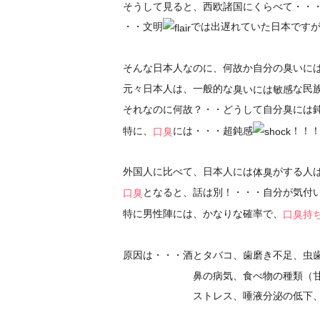
そうして見ると、西欧諸国にくらべて・・
・・文明
では出遅れていた日本です
そんな日本人なのに、何故か自分の臭いに
元々日本人は、一般的な
な民
臭いには敏感
それなのに何故？・・どうして自分臭には
特に、
には・・・超鈍感
！！
口臭
外国人に比べて、日本人には
がする人
体臭
となると、話は別！・・・自分が気付
口臭
特に男性陣には、かなりな確率で、
口臭持
原因は・・・酒とタバコ、歯磨き不足、虫
鼻の病気、食べ物の種類（甘い物
ストレス、唾液分泌の低下、口呼吸