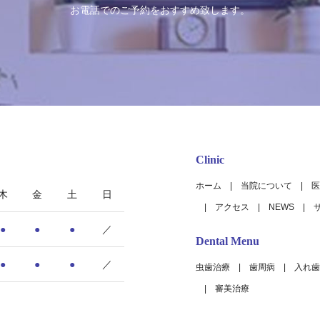
お電話でのご予約をおすすめ致します。
Clinic
ホーム
当院について
医
木
金
土
日
アクセス
NEWS
●
●
●
／
Dental Menu
●
●
●
／
虫歯治療
歯周病
入れ歯
審美治療
9