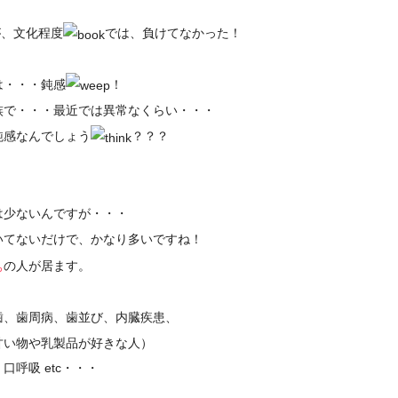
・
が、文化程度
では、負けてなかった！
は・・・鈍感
！
族で・・・最近では異常なくらい・・・
鈍感なんでしょう
？？？
！
は少ないんですが・・・
いてないだけで、かなり多いですね！
の人が居ます。
ち
歯、歯周病、歯並び、内臓疾患、
や乳製品が好きな人）
 etc・・・