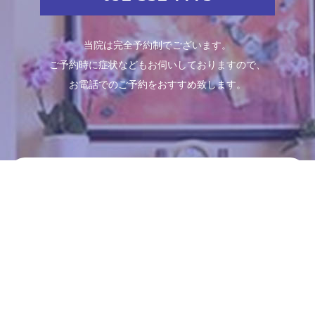
当院は完全予約制でございます。
ご予約時に症状などもお伺いしておりますので、
お電話でのご予約をおすすめ致します。
Schedule
診療時間
月
火
水
木
金
土
日
09:00～13:00
●
●
●
●
●
●
／
14:00～18:00
●
●
●
●
●
●
／
※休診日：日曜日・祝日