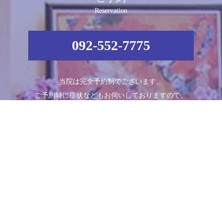
Reservation
092-552-7775
当院は完全予約制でございます。
ご予約時に症状などもお伺いしておりますので、
お電話でのご予約をおすすめ致します。
Schedule
診療時間
月
火
水
木
金
土
日
09:00～13:00
●
●
●
●
●
●
／