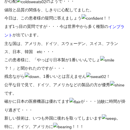
が心配
のようで・・・
値段と品質の関係を、しきりに心配してました。
今日は、この患者様の疑問に答えましょう
！！
まず1っ目の質問ですが・・・今は世界中から多く種類の
インプラ
が出ています。
ント
主な国は、アメリカ、ドイツ、スウェーデン、スイス、フラン
ス、日本、韓国 etc・・・
この患者様に、「やっぱり日本製が1番いいんでしょ
？！」と聞かれたのですが・・・
残念ながら
、1番いいとは言えません
！
公平な目で見て、ドイツ、アメリカなどの製品の方が優秀
です。
確かに日本の医療機器は優れてます
が・・・
に時間が掛
治験
り過ぎて・・・
新しい技術は、いつも外国に後れを取ってしまいます
。
特に、ドイツ、アメリカに
！！！