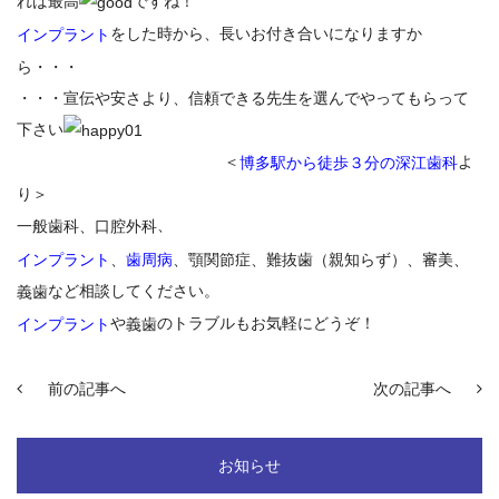
れば最高
ですね！
をした時から、長いお付き合いになりますか
インプラント
ら・・・
・・・宣伝や安さより、信頼できる先生を選んでやってもらって
下さい
＜
よ
博多駅から徒歩３分の深江歯科
り＞
、
一般歯科、口腔外科
インプラント
、
歯周病
、顎関節症、難抜歯（親知らず）、審美、
など相談してください。
義歯
や
のトラブルもお気軽にどうぞ！
インプラント
義歯
前の記事へ
次の記事へ
お知らせ