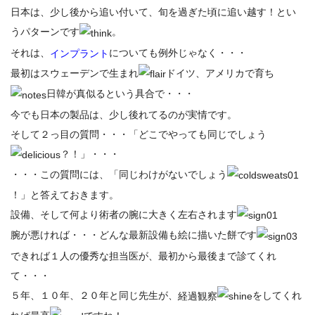
日本は、少し後から追い付いて、旬を過ぎた頃に追い越す！とい
うパターンです
。
それは、
についても例外じゃなく・・・
インプラント
最初はスウェーデンで生まれ
ドイツ、アメリカで育ち
日韓が真似るという具合で・・・
今でも日本の製品は、少し後れてるのが実情です。
そして２っ目の質問・・・「どこでやっても同じでしょう
？！」・・・
・・・この質問には、「同じわけがないでしょう
！」と答えておきます。
設備、そして何より術者の腕に大きく左右されます
腕が悪ければ・・・どんな最新設備も絵に描いた餅です
できれば１人の優秀な担当医が、最初から最後まで診てくれ
て・・・
５年、１０年、２０年と同じ先生が、
をしてくれ
経過観察