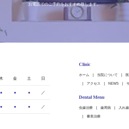
お電話でのご予約をおすすめ致します。
Clinic
ホーム
当院について
医
木
金
土
日
アクセス
NEWS
●
●
●
／
Dental Menu
●
●
●
／
虫歯治療
歯周病
入れ歯
審美治療
9