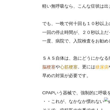
軽い無呼吸なら、こんな症状は出
でも、一晩で何十回も１０秒以上
一回の停止時間が、２０秒以上だ
一度、病院で、入院検査をお勧め
ＳＡＳ自体は、急にどうにかなる
や
、更には
脳梗塞
心筋梗塞
糖尿病
早めの対策が必要です。
CPAPいう器械で、強制的に呼
・・これが、なかなか慣れない