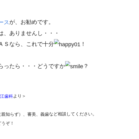
が、お勧めです。
ース
は、ありませんし・・・
ＡＳなら、これで十分
！
らったら・・・どうですか
？
より＞
江歯科
など相談してください。
（親知らず）、審美、義歯
どうぞ！