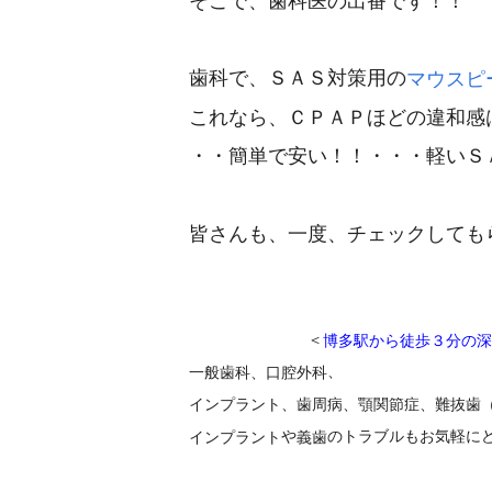
そこで、歯科医の出番です！！
歯科で、ＳＡＳ対策用の
マウスピ
これなら、ＣＰＡＰほどの違和感
・・簡単で安い！！・・・軽いＳ
皆さんも、一度、チェックしても
＜
博多駅から徒歩３分の深
、
一般歯科、口腔外科
インプラント
、
歯周病
、顎関節症、難抜歯
や
のトラブルもお気軽に
インプラント
義歯