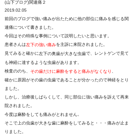
(山下ブログ)関連痛２
2019.02.05
前回のブログで強い痛みが出たために他の部位に痛みを感じる関
連痛について書きました。
今回はその特殊な事例について説明したいと思います。
患者さんは
を主訴に来院されました。
左下の強い痛み
見てみると確かに
で、レントゲンで見て
左下の奥歯が大きな虫歯
も神経に達するような虫歯があります。
検査ののち、
、
その歯だけに麻酔をすると痛みがなくなり
確かに原因がその歯の虫歯であることが分かったので神経をとり
ました。
しかし、治療後しばらくして、同じ部位に強い痛みを訴えて再来
院されました。
。
今度は麻酔をしても痛みがとれません
そこで上の虫歯が大きな歯に麻酔をしてみると・・・痛みが止ま
りました。