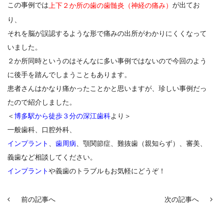
この事例では
が出てお
上下２か所の歯の歯髄炎（神経の痛み）
り、
それを脳が誤認するような形で痛みの出所がわかりにくくなって
いました。
２か所同時というのはそんなに多い事例ではないので今回のよう
に後手を踏んでしまうこともあります。
患者さんはかなり痛かったことかと思いますが、珍しい事例だっ
たので紹介しました。
＜
博多駅から徒歩３分の深江歯科
より＞
一般歯科、口腔外科、
インプラント
、
歯周病
、顎関節症、難抜歯（親知らず）、審美、
義歯など相談してください。
インプラント
や義歯のトラブルもお気軽にどうぞ！
前の記事へ
次の記事へ