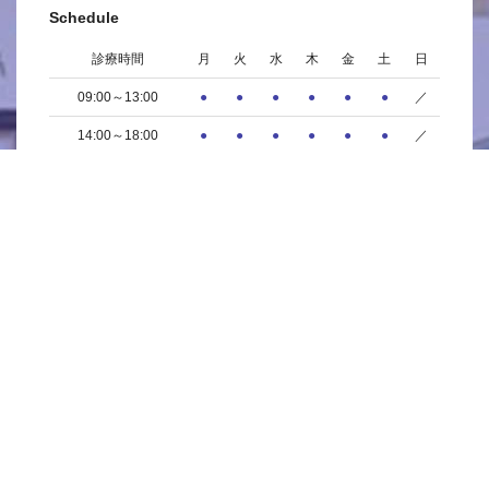
Schedule
診療時間
月
火
水
木
金
土
日
09:00～13:00
●
●
●
●
●
●
／
14:00～18:00
●
●
●
●
●
●
／
※休診日：日曜日・祝日
Clinic
ホーム
当院について
医師紹介
費用
よくある質問
リクルート
アクセス
NEWS
サイトマップ
プライバシ―ポリシー
Dental Menu