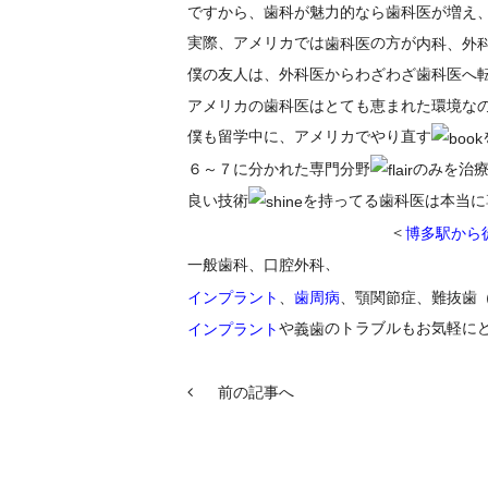
ですから、歯科が魅力的なら歯科医が増え
実際、アメリカでは
の方が
歯科医
内科、外
僕の友人は、外科医からわざわざ歯科医へ
アメリカの歯科医はとても恵まれた環境な
僕も留学中に、アメリカでやり直す
６～７に分かれた専門分野
のみを治
良い技術
を持ってる歯科医は本当に
＜
博多駅から
、
一般歯科、口腔外科
インプラント
、
歯周病
、顎関節症、難抜歯
や
のトラブルもお気軽に
インプラント
義歯
前の記事へ