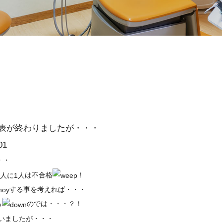
表が終わりましたが・・・
・・
は不合格
！
2人に1人
する事を考えれば・・・
る
のでは・・・？！
いましたが・・・