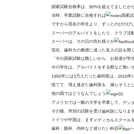
国家試験合格率は、
%を超えてましたか
90
当時、卒業試験に合格すれば
国家試
ですから現在の学生より、ずっとのびのび
スーパーのアルバイトをしたり、クラブ活
スーパーは、その日の売れ残りが
現在、歯科大の教授に成った友人の話を聞
「今の国家試験は難しいから、お前達が学
今の学生は、アルバイトをする暇など無い
年には
万人だった歯科医は、
年
1955
3
2010
慌てて、増え過ぎた歯科医を、減らそうと
他の国ではどうなんでしょう
アメリカでは一般の大学を卒業して、
デン
その後、州別の試験を受け
になりま
歯科医
ドイツや中国は、まず
メディカルスクール
歯科、眼科、内科など成りたい科目