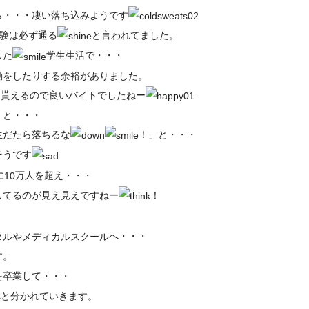
ら・・・凄い落ち込みようです
験は必ず通る
と言われてました。
した
学生生活で・・・
動をしたりする余裕がありました。
貰えるので良いバイトでしたねー
くと・・・
生だたら落ちるな
！」と・・・
そうです
に
万人を超え・・・
10
してるのが見え見えですねー
！
へ・・・
タルやメディカルスクール
す。
を卒業して・・・
へと分かれていきます。