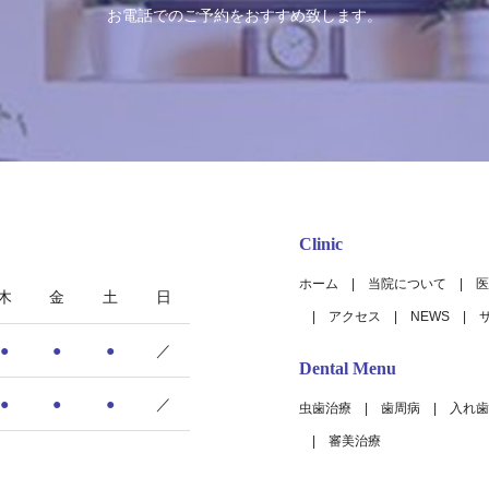
お電話でのご予約をおすすめ致します。
Clinic
ホーム
当院について
医
木
金
土
日
アクセス
NEWS
●
●
●
／
Dental Menu
●
●
●
／
虫歯治療
歯周病
入れ歯
審美治療
9