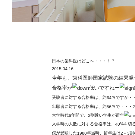
日本の歯科医はどこへ・・・！？
2015.04.16
今年も、歯科医師国家試験の結果発
合格率が
低いですねー
受験者に対する合格率は、約
％ですが・
64
出願者に対する合格率は、約
％で・・・
56
大学時代
年間で、
割近い学生が留年
6
3
入学時の人数に対する合格率は、
%を切
40
僕が受験した
年当時、留年生は
割
1980
2～3