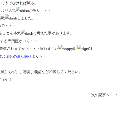
、そうでなければ減る。
より人気
があり・・・
科
転職
しました。
ので・・・
をことを本気
で考えた事があります。
療する
がいて・・・
専門医
尊敬されますから・・・憧れました
より＞
徒歩３分の深江歯科
など相談してください。
（親知らず）、審美、義歯
どうぞ！
次の記事へ