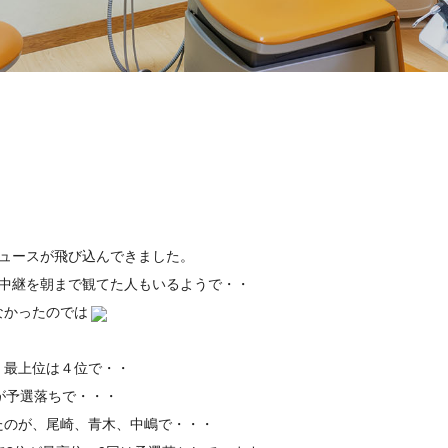
ュースが飛び込んできました。
ビ中継を朝まで観てた人もいるようで・・
なかったのでは
、最上位は４位で・・
が予選落ちで・・・
たのが、尾崎、青木、中嶋で・・・