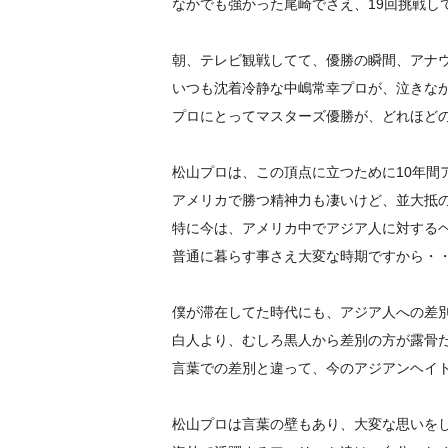
なかでも強かった尾崎でさえ、19回挑戦し
朝、テレビ観戦してて、優勝の瞬間、アナ
いつも沈着冷静な中嶋常幸プロが、泣きな
プロにとってマスターズ優勝が、どれほど
松山プロは、この頂点に立つために10年間
アメリカで勝つ精神力も凄いけど、並大抵
特に今は、アメリカ中でアジア人に対する
普通に暮らす事さえ大変な時期ですから・
僕が滞在してた時代にも、アジア人への差
白人より、むしろ黒人から差別の方が露骨
言葉での差別と違って、今のアジアンヘイ
松山プロは言葉の壁もあり、大変な思いを