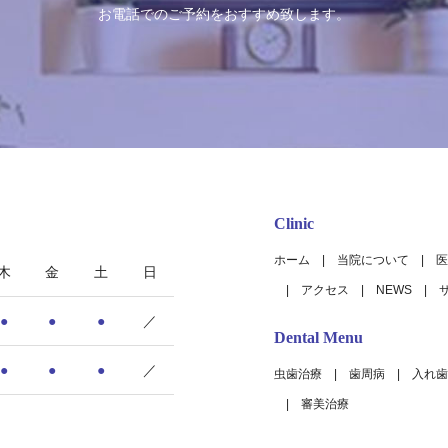
お電話でのご予約をおすすめ致します。
Clinic
ホーム
当院について
医
木
金
土
日
アクセス
NEWS
●
●
●
／
Dental Menu
●
●
●
／
虫歯治療
歯周病
入れ歯
審美治療
9