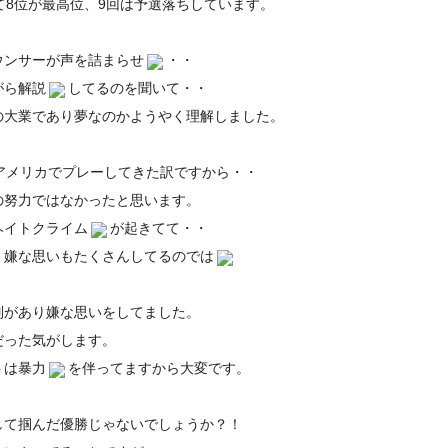
て8位が最高位、9回は予選落ちしています。
ウンサーが声を詰まらせ
・・
がら解説
してるのを聞いて・・
の大業であり夢なのかようやく理解しました。
アメリカでプレーしてきた訳ですから・・
の努力ではなかったと思います。
ヘイトクライム
が起きてて・・
・嫌な思いもたくさんしてるのでは
別があり嫌な思いをしてました。
だった気がします。
トは暴力
を伴ってますから大変です。
して掴んだ優勝じゃないでしょうか？！