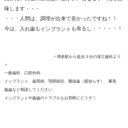
味します・・・
・・・人間は、調理が出来て良かったですね！！
今は、
も
も有るし・・・・・！
入れ歯
インプラント
＜
より
博多駅から徒歩３分の深江歯科
＞
、
一般歯科、口腔外科
インプラント
、
歯周病
、顎関節症、難抜歯（親知らず）、審美、
など相談してください。
義歯
や
のトラブルもお気軽にどうぞ！
インプラント
義歯