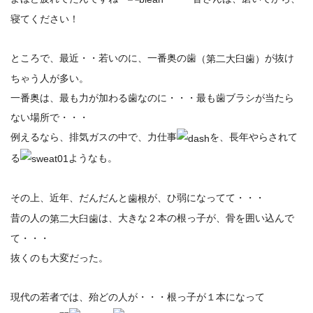
寝てください！
ところで、最近・・若いのに、一番奥の歯
が抜け
（第二大臼歯）
ちゃう人が多い。
一番奥は、最も力が加わる歯なのに・・・最も歯ブラシが当たら
ない場所で・・・
例えるなら、排気ガスの中で、力仕事
を、長年やらされて
る
ようなも。
その上、近年、だんだんと
が、ひ弱になってて・・・
歯根
昔の人の
は、大きな２本の根っ子が、骨を囲い込んで
第二大臼歯
て・・・
抜くのも大変だった。
現代の若者では、殆どの人が・・・根っ子が１本になって