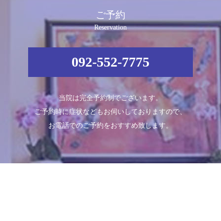
ご予約
Reservation
092-552-7775
当院は完全予約制でございます。
ご予約時に症状などもお伺いしておりますので、
お電話でのご予約をおすすめ致します。
Schedule
診療時間
月
火
水
木
金
土
日