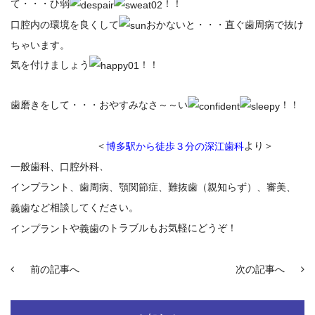
て・・・ひ弱
！！
口腔内の環境を良くして
おかないと・・・直ぐ歯周病で抜け
ちゃいます。
気を付けましょう
！！
歯磨きをして・・・おやすみなさ～～い
！！
＜
より＞
博多駅から徒歩３分の深江歯科
、
一般歯科、口腔外科
インプラント
、
歯周病
、顎関節症、難抜歯（親知らず）、審美、
など相談してください。
義歯
や
のトラブルもお気軽にどうぞ！
インプラント
義歯
前の記事へ
次の記事へ