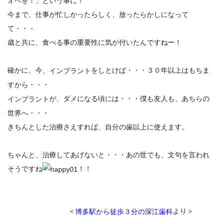
オペを！」という事に！
今まで、仕事が忙しかったらしく、放ったらかしになって
て・・・
歳と共に、食べる事の重要性に気が付いたんですねー！
確かに、今、
をしとけば・・・３０年以上はもちま
インプラント
すから・・・
が、ダメになる頃には・・・僕も友人も、あちらの
インプラント
世界へ・・・
きちんとした治療さえすれば、自分の歯以上に使えます。
ちゃんと、治療してあげないと・・・あの世でも、文句を言われ
そうですね
！！
＜
より＞
博多駅から徒歩３分の深江歯科