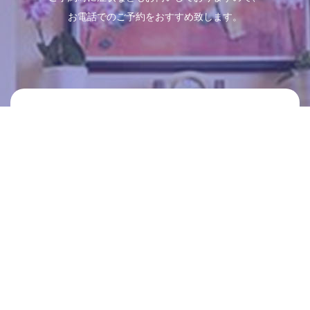
お電話でのご予約をおすすめ致します。
Schedule
診療時間
月
火
水
木
金
土
日
09:00～13:00
●
●
●
●
●
●
／
14:00～18:00
●
●
●
●
●
●
／
※休診日：日曜日・祝日
Clinic