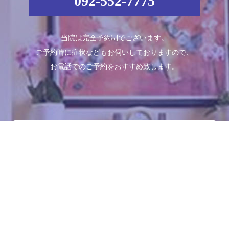
092-552-7775
当院は完全予約制でございます。
ご予約時に症状などもお伺いしておりますので、
お電話でのご予約をおすすめ致します。
Schedule
診療時間
月
火
水
木
金
土
日
09:00～13:00
●
●
●
●
●
●
／
14:00～18:00
●
●
●
●
●
●
／
※休診日：日曜日・祝日