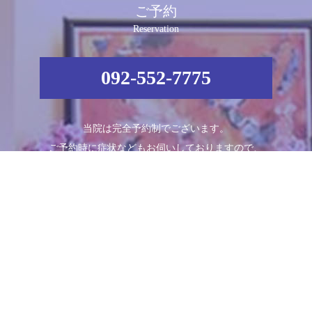
ご予約
Reservation
092-552-7775
当院は完全予約制でございます。
ご予約時に症状などもお伺いしておりますので、
お電話でのご予約をおすすめ致します。
Schedule
診療時間
月
火
水
木
金
土
日