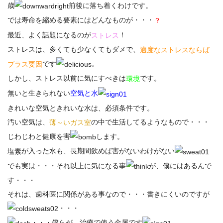
歳
前後に落ち着くわけです。
では寿命を縮める要素にはどんなものが・・・
？
最近、よく話題になるのが
！
ストレス
ストレスは、多くても少なくてもダメで、
適度なストレスならば
です
。
プラス要因
しかし、ストレス以前に気にすべきは
です。
環境
無いと生きられない
空気と水
きれいな空気ときれいな水は、必須条件です。
汚い空気は、
の中で生活してるようなもので・・・
薄～いガス室
じわじわと健康を害
します。
が入った水も、長期間飲めば害がないわけがない
塩素
でも実は・・・それ以上に気になる事
が、僕にはあるんで
す・・・
それは、歯科医に関係がある事なので・・・書きにくいのですが
・・・
・・・僕らが、治療で使う金属です