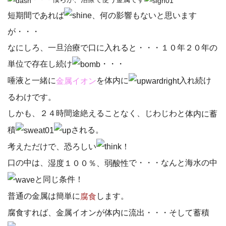
短期間であれば
、何の影響もないと思います
が・・・
なにしろ、一旦治療で口に入れると・・・１０年２０年の
単位で存在し続け
・・・
唾液と一緒に
を体内に
入れ続け
金属イオン
るわけです。
しかも、２４時間途絶えることなく、じわじわと
体内に蓄
される。
積
考えただけで、恐ろしい
！
口の中は、
で・・・なんと海水の中
湿度１００％、弱酸性
と同じ条件！
普通の金属は簡単に
します。
腐食
腐食すれば、金属イオンが体内に流出・・・そして蓄積