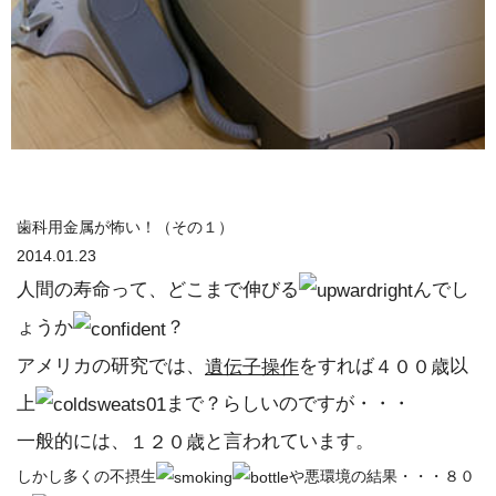
歯科用金属が怖い！（その１）
2014.01.23
人間の寿命って、どこまで伸びる
んでし
ょうか
？
アメリカの研究では、
をすれば
以
遺伝子操作
４００歳
上
まで？らしいのですが・・・
一般的には、
と言われています。
１２０歳
しかし多くの不摂生
や悪環境の結果・・・８０