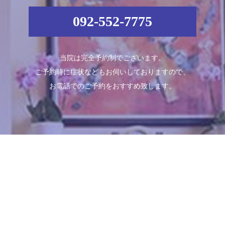
092-552-7775
当院は完全予約制でございます。
ご予約時に症状などもお伺いしておりますので、
お電話でのご予約をおすすめ致します。
Schedule
診療時間
月
火
水
木
金
土
日
09:00～13:00
●
●
●
●
●
●
／
14:00～18:00
●
●
●
●
●
●
／