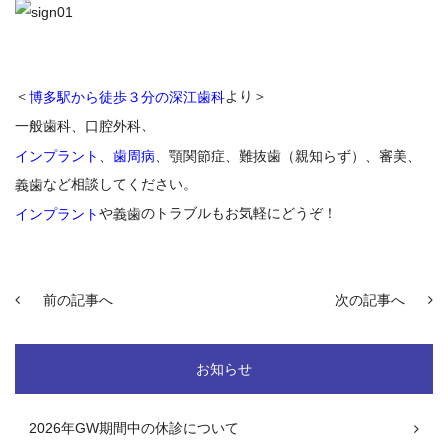
＜
より＞
博多駅から徒歩３分の深江歯科
、
一般歯科、口腔外科
インプラント
、
歯周病
、顎関節症、難抜歯（親知らず）、審美、
など相談してください。
義歯
や
のトラブルもお気軽にどうぞ！
インプラント
義歯
前の記事へ
次の記事へ
お知らせ
2026年GW期間中の休診について